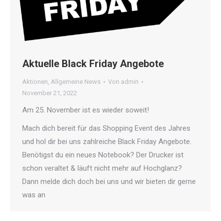
Aktuelle Black Friday Angebote
Aktionen
,
Allgemeine News
Von
admin
November 21, 2022
Am 25. November ist es wieder soweit!
Mach dich bereit für das Shopping Event des Jahres
und hol dir bei uns zahlreiche Black Friday Angebote.
Benötigst du ein neues Notebook? Der Drucker ist
schon veraltet & läuft nicht mehr auf Hochglanz?
Dann melde dich doch bei uns und wir bieten dir gerne
was an