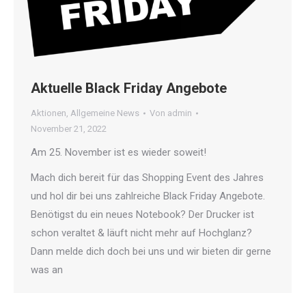
Aktuelle Black Friday Angebote
Aktionen
,
Allgemeine News
Von
admin
November 21, 2022
Am 25. November ist es wieder soweit!
Mach dich bereit für das Shopping Event des Jahres
und hol dir bei uns zahlreiche Black Friday Angebote.
Benötigst du ein neues Notebook? Der Drucker ist
schon veraltet & läuft nicht mehr auf Hochglanz?
Dann melde dich doch bei uns und wir bieten dir gerne
was an