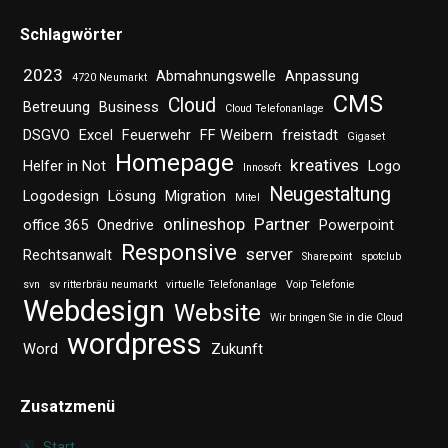
page
page
Schlagwörter
opens
opens
in
in
2023
Abmahnungswelle
Anpassung
4720 Neumarkt
new
new
CMS
Cloud
Betreuung
Business
Cloud Telefonanlage
window
window
DSGVO
Excel
Feuerwehr
FF Weibern
freistadt
Gigaset
Homepage
kreatives
Helfer in Not
Logo
Innosoft
Neugestaltung
Logodesign
Lösung
Migration
Mitel
onlineshop
Partner
office 365
Onedrive
Powerpoint
Responsive
server
Rechtsanwalt
Sharepoint
spotclub
svn
sv ritterbräu neumarkt
virtuelle Telefonanlage
Voip Telefonie
Webdesign
Website
Wir bringen Sie in die Cloud
wordpress
Word
Zukunft
Zusatzmenü
Start