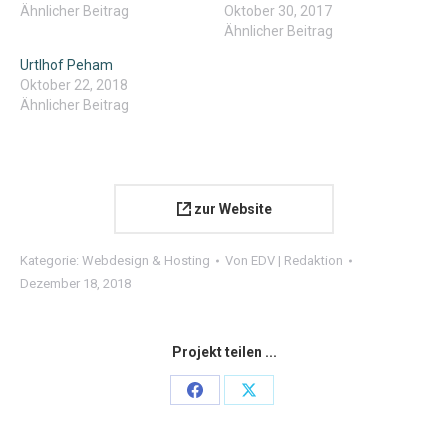
Ähnlicher Beitrag
Oktober 30, 2017
Ähnlicher Beitrag
Urtlhof Peham
Oktober 22, 2018
Ähnlicher Beitrag
zur Website
Kategorie:
Webdesign & Hosting
Von
EDV | Redaktion
Dezember 18, 2018
Projekt teilen ...
Share
Share
on
on