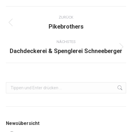
Facebook
X
Project
ZURÜCK
navigation
Pikebrothers
Previous
project:
NÄCHSTES
Dachdeckerei & Spenglerei Schneeberger
Next
project:
Search:
Newsübersicht